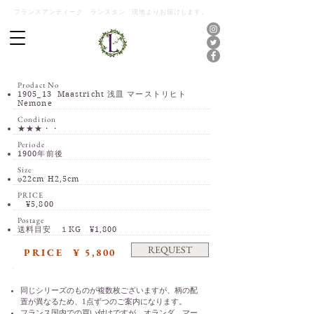
フランスアンティーク ランスタン 現地よりお届けします。
Prodact No
1905_13 Maastricht 浅皿 マーストリヒト
Nemone
Condition
​★★★・・
Periode
1900年前後
Size
φ22cm H2,5cm
PRICE
¥5,800
Postage
​送料目安 １KG ¥1,800
REQUEST
PRICE
¥ 5,800
同じシリーズのものが複数枚ございますが、柄の配
置が異なるため、1点ずつのご案内になります。
フランス国内での買い付けですが、オランダ、マー