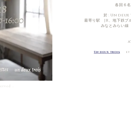
各回６名
於 : Un deux
最寄り駅 JR、地下鉄
みなとみらい線 
a
Un deux trois
e
erved .