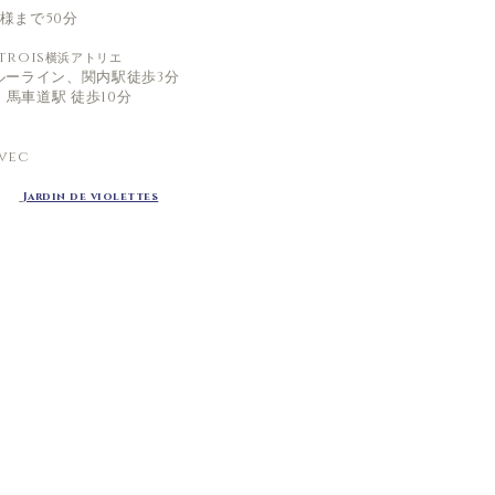
様まで50分
 trois
横浜アトリエ
ブルーライン、関内駅徒歩3分
馬車道駅 徒歩10分
vec
t
Jardin de violettes
↑