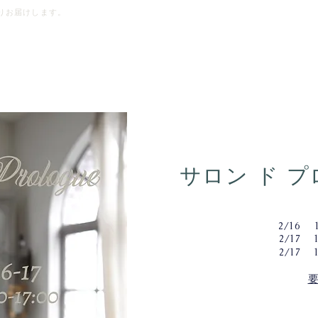
りお届けします。
M ƒ r a n c e
E V E N T
C O L L E C T I 
サロン ド プ
2/16 10
2/17 1
2/17