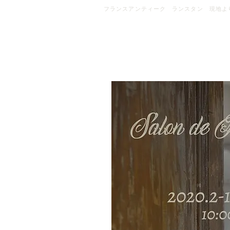
フランスアンティーク ランスタン 現地よ
H O M E
F R O 