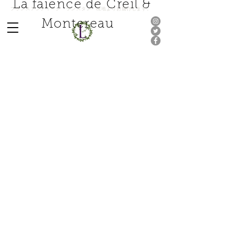
La faïence de Creil &
フランスアンティーク ランスタン 現地よりお届けします。
Montereau