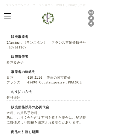
フランスアンティーク ランスタン 現地よりお届けします。
​販売事業者
L'instant （ランスタン） フランス事業登録番号
:
487441107
販売責任者
鈴木るみ子
事業者の連絡先
日本
410-2114
伊豆の国市南條
​フランス 45490 Courtempierre , FRANCE
​お支払い方法
銀行振込
​販売価格以外の必要代金
送料、お振込手数料、
稀に、ご注文合計が１万円を超えた場合にご配送時
に郵便局より関税を請求される場合があります。
​商品の引渡し期間