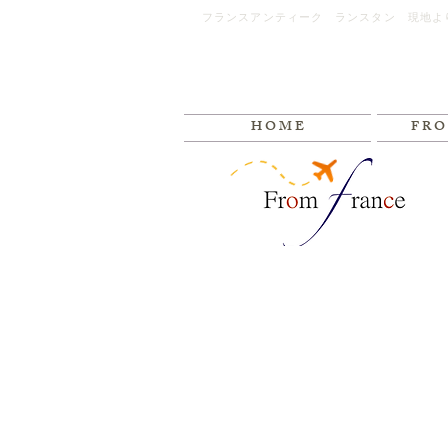
フランスアンティーク ランスタン 現地よ
H O M E
F R O 