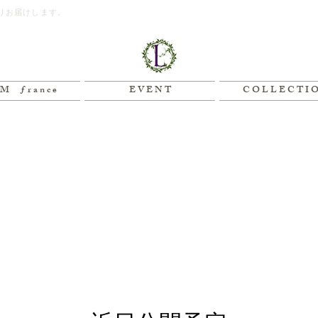
りお届けします。
M ƒ r a n c e
E V E N T
C O L L E C T I 