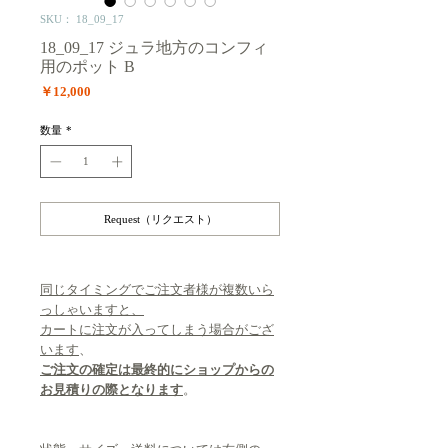
SKU： 18_09_17
18_09_17 ジュラ地方のコンフィ
用のポット B
価
￥12,000
格
数量
*
Request（リクエスト）
同じタイミングでご注文者様が複数いら
っしゃいますと、
カートに注文が入ってしまう場合がござ
います
、
ご注文の確定は最終的にショップからの
お見積りの際となります
。