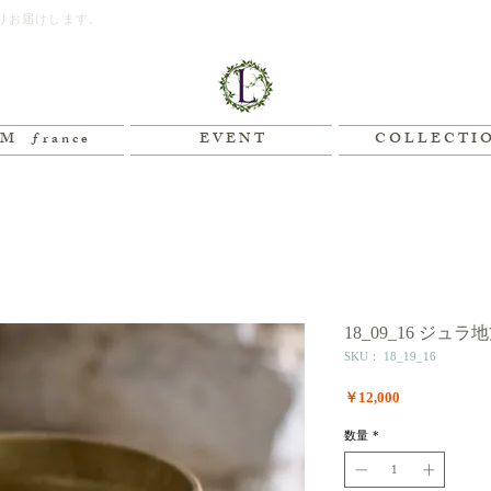
りお届けします。
M ƒ r a n c e
E V E N T
C O L L E C T I 
18_09_16 ジ
SKU： 18_19_16
価
￥12,000
格
数量
*