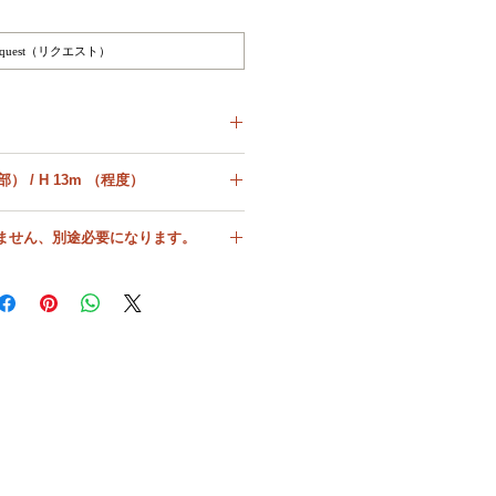
equest（リクエスト）
に囲まれ、となりはスイスという冬は雪
Size : Ø11,5cm （上部） / H 13m （程度）
鴨のコンフィなど、長く続く寒い冬に備
器らしいです。
外径
れません、別途必要になります。
が見られますが、このタイプ（コンフィ
ありますが、どれもこのような変色があ
幅（横）
料目安
2KG
ので、その点を踏まえお求めください。
んので、状態は良いと言えます。キッチ
が単品であるか、複数か、またそのお品
縦（奥行き）
ちろんコンフィ作りに挑戦してみるのも
、複数口になるかによって送料が異なる
で自動計算ができません。
高さ
普段使い可能な申し分ないパ
ーフェクトなデッドストック
からの送料を提示いたしますので参考に
状態。
よってはより厳重な梱包が必要になり、
古物としてかなり価値のある
場合もございます。
（100年を超える）もの、ス
送料