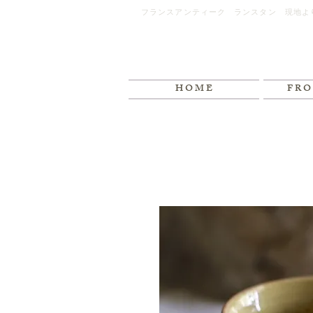
フランスアンティーク ランスタン 現地よ
H O M E
F R O 