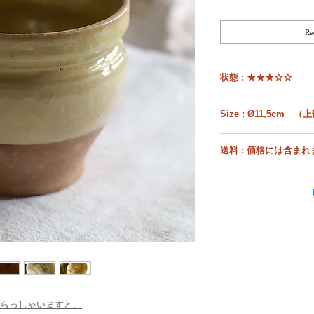
R
状態 : ★★★☆☆
ジュラ地方はジュラ山脈
に覆われた厳しい土地。
えた保存食用に作られた
Ø
送料 : 価格には含ま
残念ながら内側には変色
用の器）は程度の問題は
W=width
こちらのお品のみの送
るものがほとんどです
カケやヒビはみられませ
お選びいただいたお品物
D=depth
ンツールをいれたり、も
物によって同梱できるか
良いですね！
ためショッピングカート
H=height
★★★★★ ５星
下記に送料フランス
されてください。
尚、お品物の性質に
★★★★☆ ４星
梱包に重量がかかる
らっしゃいますと、
重量