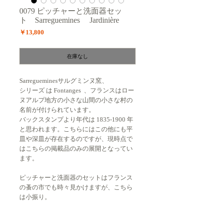
0079 ピッチャーと洗面器セッ
ト Sarreguemines Jardinière
価
￥13,800
格
在庫なし
Sarregueminesサルグミンヌ窯、
シリーズ は Fontanges 、フランスはロー
ヌアルプ地方の小さな山間の小さな村の
名前が付けられています。
バックスタンプより年代は 1835-1900 年
と思われます。こちらにはこの他にも平
皿や深皿が存在するのですが、現時点で
はこちらの掲載品のみの展開となってい
ます。
ピッチャーと洗面器のセットはフランス
の蚤の市でも時々見かけますが、こちら
は小振り。
別々に使用してもいいですし、かなり使
えるセットだと思います。