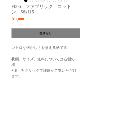
F006 ファブリック コット
ン 56x115
価
￥1,800
格
在庫なし
レトロな懐かしさを覚える柄です。
状態、サイズ、送料については右側の
欄。
+印 をクリックで詳細がご覧いただけ
ます。
状態 : ★★☆☆☆
変色が見られます。
Size : D 56m / W 115cm （切り込み
また、ところどころにハサミが入っており、
があるので最大ではかっています）
扱いにくいかもしれません。
生地は薄く、ノリの効いています。
端の方が変色が強く、ところどころに黒点も
送料 : 価格には含まれません、別途必