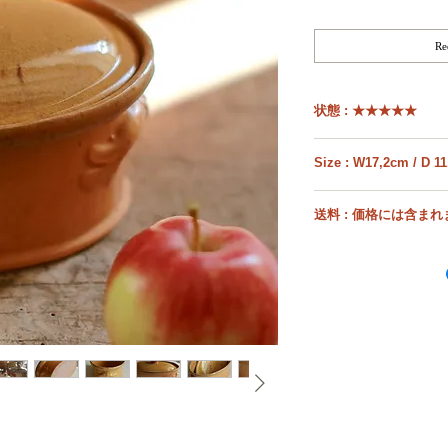
R
状態 : ★★★★★
ヒビ、カケなく美しい器
使用感もなく、綺麗な状
Ø
★★★★★ ５星
送料 : 価格には含ま
W=width
こちらのお品のみの送
★★★★☆ ４星
お選びいただいたお品物
D=depth
物によって同梱できるか
ためショッピングカート
H=height
下記に送料フランス
されてください。
尚、お品物の性質に
梱包に重量がかかる
★★★☆☆ ３星
重量