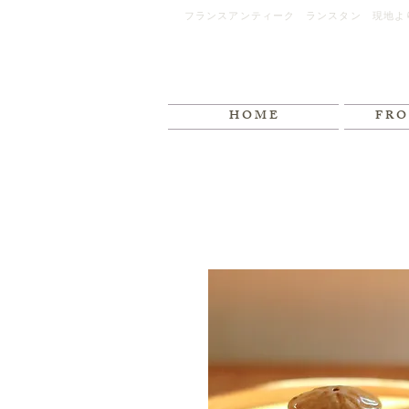
フランスアンティーク ランスタン 現地よ
H O M E
F R O 