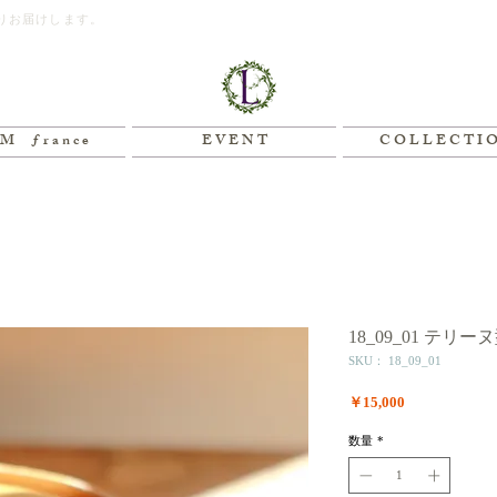
りお届けします。
M ƒ r a n c e
E V E N T
C O L L E C T I 
18_09_01 テリーヌ
SKU： 18_09_01
価
￥15,000
格
数量
*