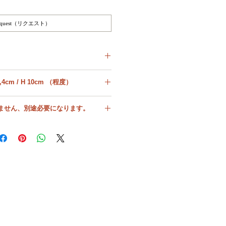
equest（リクエスト）
です。
Size : W17,2cm / D 11,4cm / H 10cm （程度）
態です。
外径
普段使い可能な申し分ないパ
れません、別途必要になります。
ーフェクトなデッドストック
状態。
幅（横）
料目安
2KG
古物としてかなり価値のある
が単品であるか、複数か、またそのお品
縦（奥行き）
（100年を超える）もの、ス
、複数口になるかによって送料が異なる
タイルとしてレアではあるも
で自動計算ができません。
高さ
の、ヒビやカケは見られない
か、あったとしても小さな目
からの送料を提示いたしますので参考に
立たないレベル。古物として
の雰囲気、貫禄があるもの。
よってはより厳重な梱包が必要になり、
場合もございます。
４星に比べるとややレア度は
送料