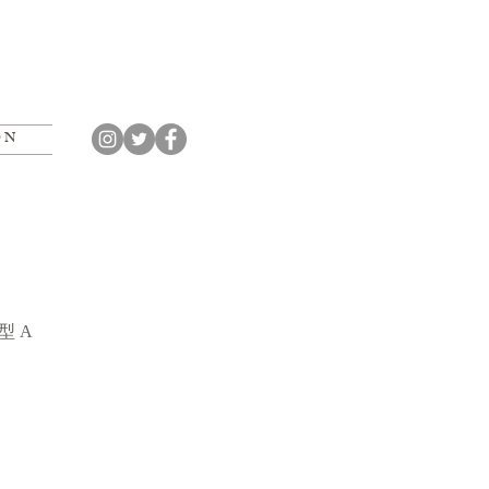
O N
型 A