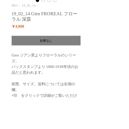
SKU： 19_02_14
19_02_14 Gien FROREAL フロー
ラル 深皿
価
￥4,900
格
在庫なし
Gien ジアン窯よりフローラルのシリー
ズ。
バックスタンプより 1886-1938年頃のお
品だと思われます。
状態、サイズ、送料については右側の
欄。
+印 をクリックで詳細がご覧いただけ
ます。
状態 : ★★★★☆
プリント斑、色飛びが見られます。