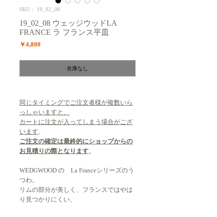
SKU： 19_02_08
19_02_08 ウェッジウッドLA
FRANCE ラ フランス平皿
価
￥4,800
格
在庫なし
同じタイミングでご注文者様が複数いら
っしゃいますと、
カートに注文が入ってしまう場合がござ
います
、
ご注文の確定は最終的にショップからの
お見積りの際となります
。
WEDGWOOD の La Franceシリーズのう
つわ。
リムの部分が美しく、フランスではやは
り見つかりにくい、
イギリスの雰囲気を持っています。