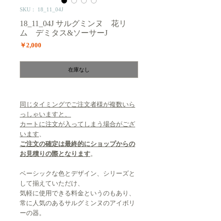
SKU： 18_11_04J
18_11_04J サルグミンヌ 花リ
ム デミタス&ソーサーJ
価
￥2,000
格
在庫なし
同じタイミングでご注文者様が複数いら
っしゃいますと、
カートに注文が入ってしまう場合がござ
います
、
ご注文の確定は最終的にショップからの
お見積りの際となります
。
ベーシックな色とデザイン、シリーズと
して揃えていただけ、
気軽に使用できる料金というのもあり、
常に人気のあるサルグミンヌのアイボリ
ーの器。