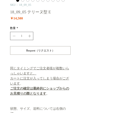
SKU： 18_09_05
18_09_05 テリーヌ型 E
価
￥14,500
格
数量
*
Request（リクエスト）
同じタイミングでご注文者様が複数いら
っしゃいますと、
カートに注文が入ってしまう場合がござ
います
、
ご注文の確定は最終的にショップからの
お見積りの際となります
。
状態、サイズ、送料については右側の