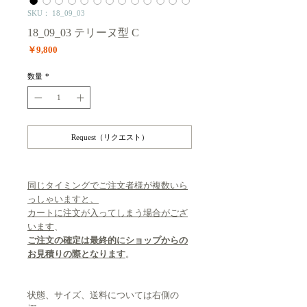
SKU： 18_09_03
18_09_03 テリーヌ型 C
価
￥9,800
格
数量
*
Request（リクエスト）
同じタイミングでご注文者様が複数いら
っしゃいますと、
カートに注文が入ってしまう場合がござ
います
、
ご注文の確定は最終的にショップからの
お見積りの際となります
。
状態、サイズ、送料については右側の