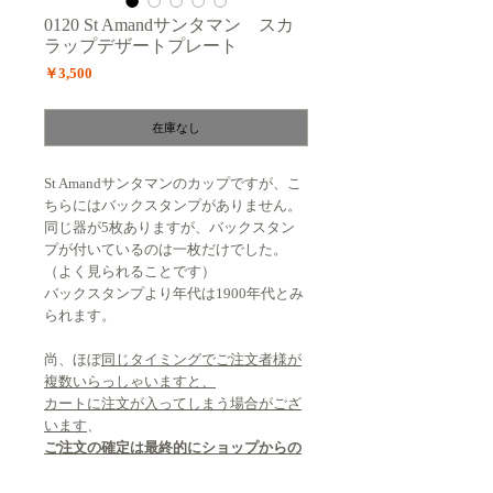
0120 St Amandサンタマン スカ
ラップデザートプレート
価
￥3,500
格
在庫なし
St Amandサンタマンのカップですが、こ
ちらにはバックスタンプがありません。
同じ器が5枚ありますが、バックスタン
プが付いているのは一枚だけでした。
（よく見られることです）
バックスタンプより年代は1900年代とみ
られます。
尚、ほぼ
同じタイミングでご注文者様が
複数いらっしゃいますと、
カートに注文が入ってしまう場合がござ
います
、
ご注文の確定は最終的にショップからの
お見積りの際となります
。