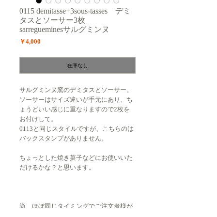
0115 demitasse+3sous-tasses デミ
タスとソーサー3枚
sarregueminesサルグミンヌ
価
￥4,000
格
在庫なし
サルグミンヌ窯のデミタスとソーサー。
ソーサーはサイズ違いが手元にあり、ち
ょうどいい感じに重なりますので2枚を
お付けして。
0113と同じスタイルですが、こちらのは
バックスタンプがありません。
ちょっとした焼き菓子などにお使いいた
だけるかな？と思います。
尚、ほぼ
同じタイミングでご注文者様が
複数いらっしゃいますと、