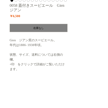
0058 蓋付きスーピエール Gien
ジアン
価
￥6,500
格
在庫なし
Gien ジアン窯のスーピエール。
年代は1886- 1938年頃。
状態、サイズ、送料については右側の
欄。
+印 をクリックで詳細がご覧いただけ
ます。
状態 : ★★☆☆☆
蓋部分 縁外側にチップあり、本体縁部分に
Size : Ø 20,8cm / H 15cm （蓋なし本
ライン。
体）25cm（蓋を含む）
経年による貫入から汚れが入りかなり貫入が
目立ちます。