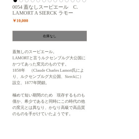
0054 蓋なしスーピエール C.
LAMORT A SIERCK ラモー
価
￥10,000
格
在庫なし
蓋無しのスーピエール。
LAMORTと言うルクセンブルグ大公国に
かつてあった窯元のものです。
1858年 （Claude Charles Lamort氏によ
り、ルクセンブルグ大公国、Sierckに）
設立、1877年閉鎖。
極めて短い期間のため 現存するものも
僅か、希少であると同時にこの時代の他
の窯元とは異なり、かなり高級で高品質
のものを手がけていたようです。
状態、サイズ、送料については右側の
欄。