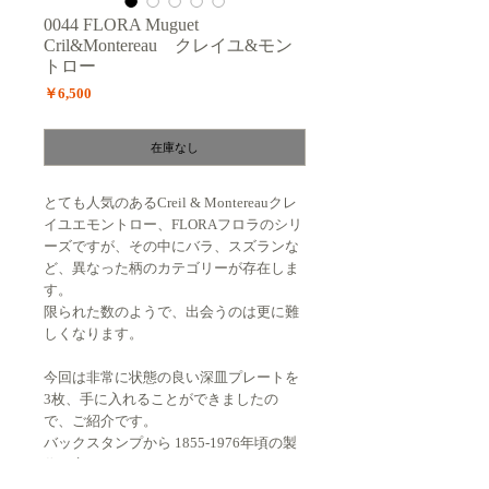
0044 FLORA Muguet
Cril&Montereau クレイユ&モン
トロー
価
￥6,500
格
在庫なし
とても人気のあるCreil & Montereauクレ
イユエモントロー、FLORAフロラのシリ
ーズですが、その中にバラ、スズランな
ど、異なった柄のカテゴリーが存在しま
す。
限られた数のようで、出会うのは更に難
しくなります。
今回は非常に状態の良い深皿プレートを
3枚、手に入れることができましたの
で、ご紹介です。
バックスタンプから 1855-1976年頃の製
作と言えます。
（同じFLORAであってもバックスタンプ