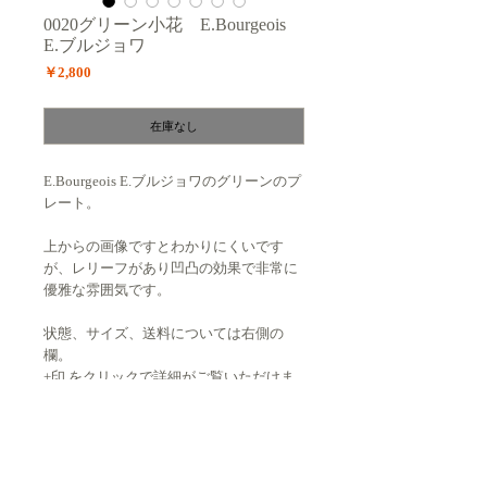
0020グリーン小花 E.Bourgeois
E.ブルジョワ
価
￥2,800
格
在庫なし
E.Bourgeois E.ブルジョワのグリーンのプ
レート
。
上からの画像ですとわかりにくいです
が、レリーフがあり凹凸の効果で非常に
優雅な雰囲気です。
状態、サイズ、送料については右側の
欄。
+印 をクリックで詳細がご覧いただけま
す。
状態 : ★★★★☆